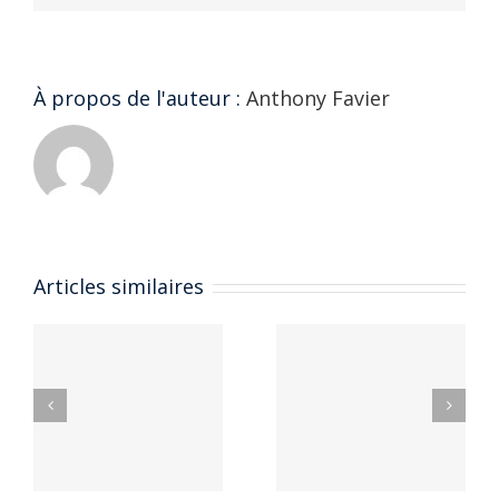
À propos de l'auteur :
Anthony Favier
Exposition
Articles similaires
au festival
Exposition
rock
lors du
‘Louder
festival
Fest’ –
Catalpa à
Samedi 18