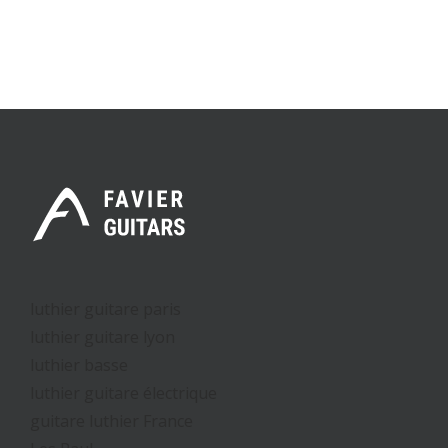
Auxerre
Mai
Chalon-
sur-Saône
luthier guitare paris
luthier guitare lyon
luthier basse
luthier guitare électrique
guitare luthier France