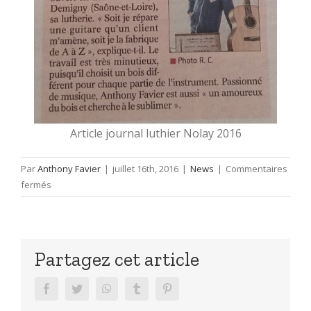
Article journal luthier Nolay 2016
Par
Anthony Favier
|
juillet 16th, 2016
|
News
|
Commentaires
sur
fermés
Article
journal
luthier
en
Partagez cet article
guitare
facebook
twitter
whatsapp
tumblr
pinterest