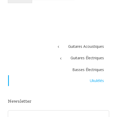
g
e
*
Guitares Acoustiques
Guitares Électriques
Basses Électriques
Ukulélés
Newsletter