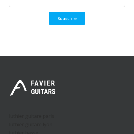
luthier guitare paris
luthier guitare lyon
luthier basse