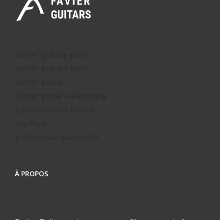
luthier guitare paris
luthier guitare lyon
luthier basse
luthier guitare électrique
guitare luthier France
Les Paul
guitare jazz manouche
À PROPOS