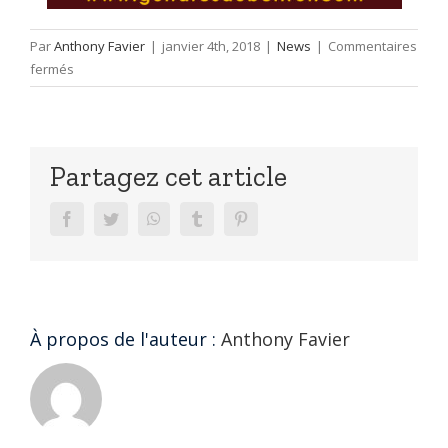
Par
Anthony Favier
|
janvier 4th, 2018
|
News
|
Commentaires
sur
fermés
Exposition
La
Belle
Guitare
Partagez cet article
facebook
twitter
whatsapp
tumblr
pinterest
À propos de l'auteur :
Anthony Favier