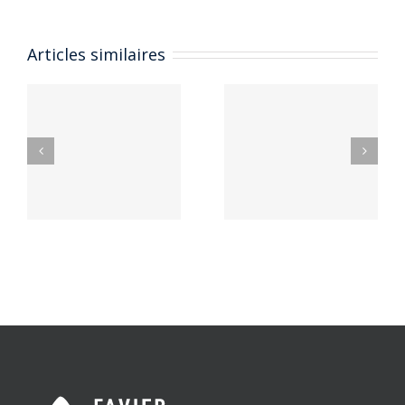
Exposition
Articles similaires
au festival
Exposition
rock
lors du
‘Louder
festival
Fest’ –
Catalpa à
Samedi 18
Auxerre
Mai
Chalon-
sur-Saône