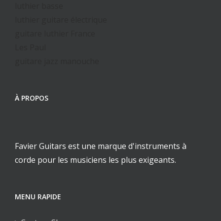
luthier basse
luthier guitare électrique
guitare luthier France
Les Paul
guitare jazz manouche
À PROPOS
Favier Guitars est une marque d'instruments à
corde pour les musiciens les plus exigeants.
MENU RAPIDE