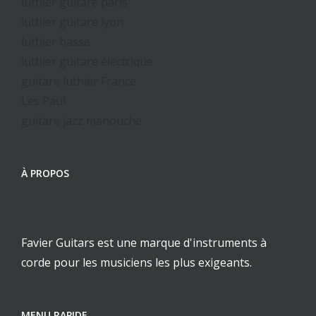
luthier guitare paris
luthier guitare lyon
luthier basse
luthier guitare électrique
guitare luthier France
Les Paul
guitare jazz manouche
À PROPOS
Favier Guitars est une marque d'instruments à
corde pour les musiciens les plus exigeants.
MENU RAPIDE