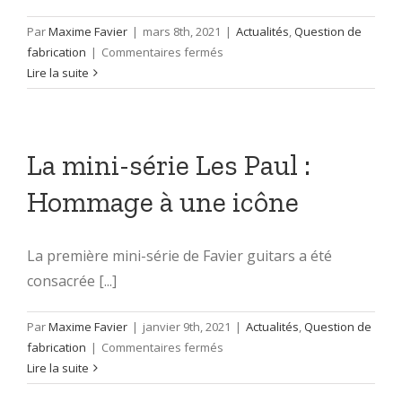
Par
Maxime Favier
|
mars 8th, 2021
|
Actualités
,
Question de
sur
fabrication
|
Commentaires fermés
Qu’est-
Lire la suite
ce
qu’une
“mini-
série”
La mini-série Les Paul :
chez
Hommage à une icône
Favier
Guitars
?
La première mini-série de Favier guitars a été
consacrée [...]
Par
Maxime Favier
|
janvier 9th, 2021
|
Actualités
,
Question de
sur
fabrication
|
Commentaires fermés
La
Lire la suite
mini-