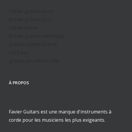
luthier guitare paris
luthier guitare lyon
luthier basse
luthier guitare électrique
guitare luthier France
Les Paul
guitare jazz manouche
À PROPOS
Favier Guitars est une marque d'instruments à
corde pour les musiciens les plus exigeants.