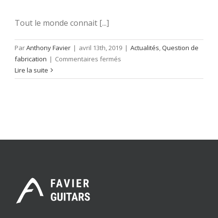
Olivier
Tout le monde connait [...]
Par
Anthony Favier
|
avril 13th, 2019
|
Actualités
,
Question de
sur
fabrication
|
Commentaires fermés
Guitare
Lire la suite
Jazz
Manouche
en
fabrication