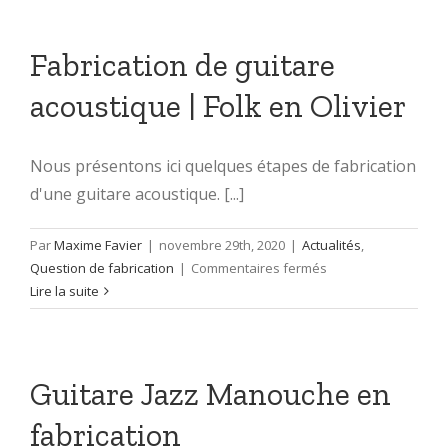
série
Les
Paul
Fabrication de guitare
:
acoustique | Folk en Olivier
Hommage
à
une
Nous présentons ici quelques étapes de fabrication
icône
d'une guitare acoustique. [...]
Par
Maxime Favier
|
novembre 29th, 2020
|
Actualités
,
sur
Question de fabrication
|
Commentaires fermés
Fabrication
Lire la suite
de
guitare
acoustique
|
Guitare Jazz Manouche en
Folk
fabrication
en