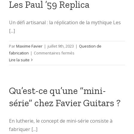
Les Paul ’59 Replica
Un défi artisanal : la réplication de la mythique Les
[...]
Par
Maxime Favier
|
juillet 9th, 2023
|
Question de
sur
fabrication
|
Commentaires fermés
Fabrication
Lire la suite
d’une
guitare
Les
Paul
Qu’est-ce qu’une “mini-
’59
série” chez Favier Guitars ?
Replica
En lutherie, le concept de mini-série consiste à
fabriquer [...]