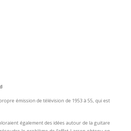
d
ropre émission de télévision de 1953 à 55, qui est
ploraient également des idées autour de la guitare
e résoudre le problème de l’effet Larsen obtenu en