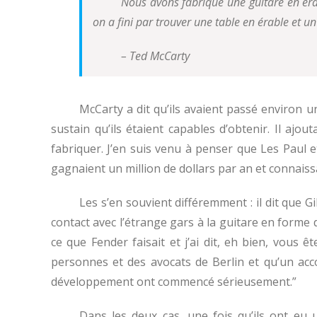
Nous avons fabriqué une guitare en érabl
on a fini par trouver une table en érable et u
– Ted McCarty
McCarty a dit qu’ils avaient passé environ un
sustain qu’ils étaient capables d’obtenir. Il a
fabriquer. J’en suis venu à penser que Les Paul e
gagnaient un million de dollars par an et connaissan
Les s’en souvient différemment : il dit que G
contact avec l’étrange gars à la guitare en forme 
ce que Fender faisait et j’ai dit, eh bien, vous 
personnes et des avocats de Berlin et qu’un acco
développement ont commencé sérieusement.”
Dans les deux cas, une fois qu’ils ont eu