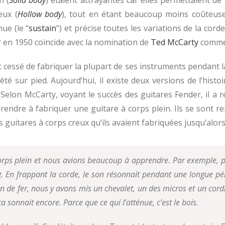
eux (
Hollow body
), tout en étant beaucoup moins coûteuse
ue (le “
sustain
“) et précise toutes les variations de la cord
r en 1950 coïncide avec la nomination de
Ted McCarty
comme 
cessé de fabriquer la plupart de ses instruments pendant l
é sur pied. Aujourd’hui, il existe deux versions de l’histo
 Selon McCarty, voyant le succès des guitares Fender, il a 
dre à fabriquer une guitare à corps plein. Ils se sont ren
s guitares à corps creux qu’ils avaient fabriquées jusqu’alors
ps plein et nous avions beaucoup à apprendre. Par exemple, plus
ong. En frappant la corde, le son résonnait pendant une longue p
de fer, nous y avons mis un chevalet, un des micros et un cordie
a sonnait encore. Parce que ce qui l’atténue, c’est le bois.