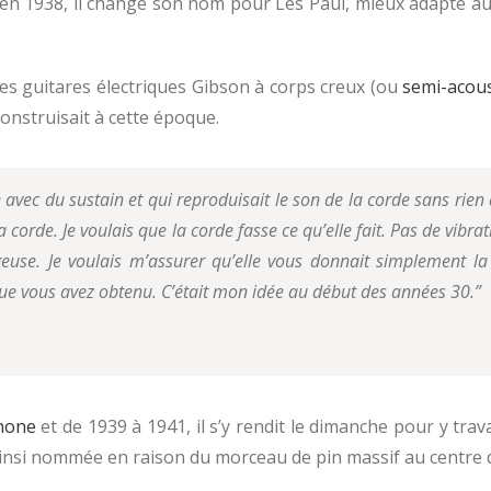
n 1938, il change son nom pour Les Paul, mieux adapté au sh
rses guitares électriques Gibson à corps creux (ou
semi-acou
onstruisait à cette époque.
e avec du sustain et qui reproduisait le son de la corde sans rie
a corde. Je voulais que la corde fasse ce qu’elle fait. Pas de vibr
use. Je voulais m’assurer qu’elle vous donnait simplement la
e que vous avez obtenu. C’était mon idée au début des années 30.”
hone
et de 1939 à 1941, il s’y rendit le dimanche pour y tra
 Ainsi nommée en raison du morceau de pin massif au centre 