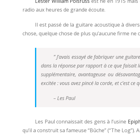
Lester William Polsfuss
est né en 1915 mais e
radio aux heures de grande écoute.
Il est passé de la guitare acoustique à dive
chose, quelque chose de plus qu’aucune firme ne c
” J’avais essayé de fabriquer une guitar
dans la réponse par rapport à ce que faisait l
supplémentaire, avantageuse ou désavantage
excitée : vous avez pincé la corde, et c’est c
– Les Paul
Les Paul connaissait des gens à l’usine
Epip
qu’il a construit sa fameuse “Bûche” (“The Log”).