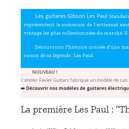
Les guitares Gibson Les Paul
Standard
représentent le summum de l’artisanat améri
vintage les plus collectionnées du marché. Il
Découvrons l’histoire croisée d’une ma
raison de sa légende : Les Paul.
NOUVEAU !
L’atelier Favier Guitars fabrique un modèle de Les
➡️ Découvrir nos modèles de guitares électriq
La première Les Paul : “T