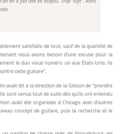
 on en a fait une en acajou. Trop “soft”. Alors
mble.
ablement satisfaits de tout, sauf de la quantité de
aintenant nous avons besoin d’une excuse pour la
blement le duo vocal numéro un aux États-Unis. Ils
montre cette guitare”.
n avait dit à la direction de la Gibson de “prendre
Ils sont venus tout de suite dès qu’ils ont entendu
éunion avait été organisée à Chicago avec d’autres
uveau concept de guitare, puis la recherche et le
s un pavillon de chasse près de Stroudsburg, en