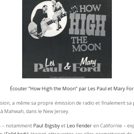
Écouter “How High the Moon” par Les Paul et Mary For
sion, a même sa propre émission de radio et finalement sa p
 à Mahwah, dans le New Jersey.
es – notamment
Paul Bigsby
et
Leo Fender
en Californie – ex
n (
Solid body
) étaient attrayantes car elles permettaient d