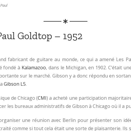
 Paul
Paul Goldtop – 1952
nd fabricant de guitare au monde, ce qui a amené Les Paul
té fondé à
Kalamazoo
, dans le Michigan, en 1902. C’était un
 importante sur le marché. Gibson y a donc répondu en so
la
Gibson L5
.
ique de Chicago (
CMI
) a acheté une participation majoritair
acer les bureaux administratifs de Gibson à Chicago où il a p
 organiser une réunion avec Berlin pour présenter son idée
traité comme si tout cela était une sorte de plaisanterie. I