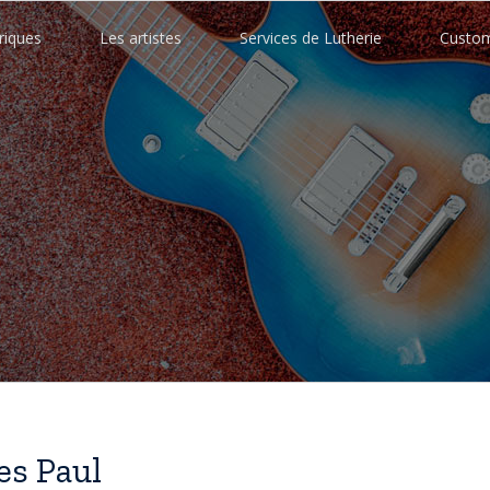
riques
Les artistes
Services de Lutherie
Custo
es Paul