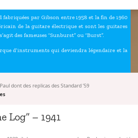
 fabriquées par Gibson entre 1958 et la fin de 1960
cain de la guitare électrique et sont les guitares
 s’agit des fameuses “Sunburst” ou “Burst”.
rque d’instruments qui deviendra légendaire et la
 Paul dont des replicas des Standard ’59
ues
he Log” – 1941