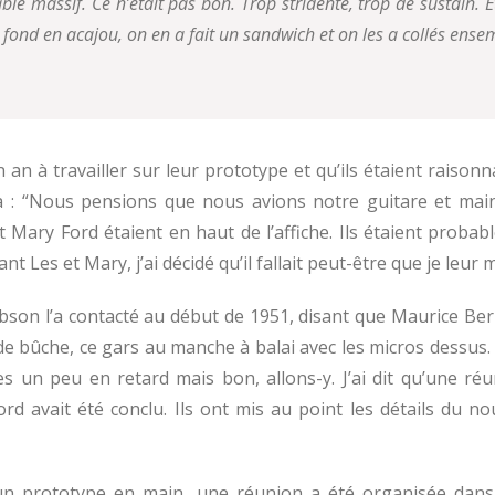
e massif. Ce n’était pas bon. Trop stridente, trop de sustain. Et
n fond en acajou, on en a fait un sandwich et on les a collés ense
 an à travailler sur leur prototype et qu’ils étaient raisonn
jouta : “Nous pensions que nous avions notre guitare et m
t Mary Ford étaient en haut de l’affiche. Ils étaient proba
t Les et Mary, j’ai décidé qu’il fallait peut-être que je leur 
ibson l’a contacté au début de 1951, disant que Maurice Berli
de bûche, ce gars au manche à balai avec les micros dessus. 
êtes un peu en retard mais bon, allons-y. J’ai dit qu’une r
rd avait été conclu. Ils ont mis au point les détails du no
 un prototype en main, une réunion a été organisée dan