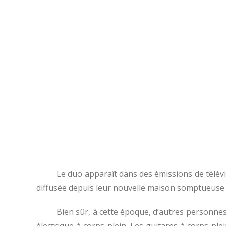
Le duo apparaît dans des émissions de télévi
diffusée depuis leur nouvelle maison somptueuse
Bien sûr, à cette époque, d’autres personn
électrique à corps plein. Les guitares à corps plei